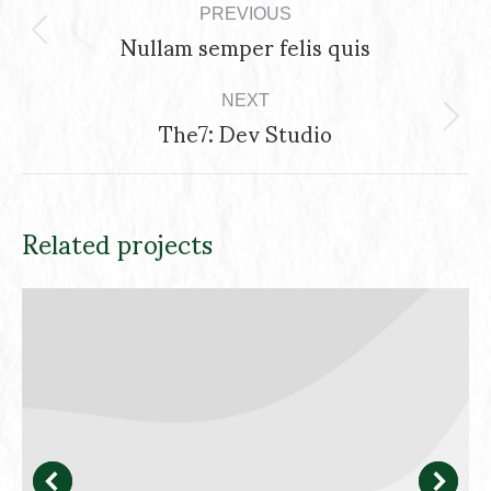
navigation
PREVIOUS
Nullam semper felis quis
Previous
project:
NEXT
The7: Dev Studio
Next
project:
Related projects