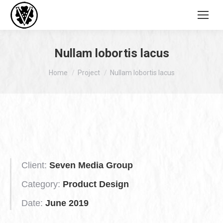
Nullam lobortis lacus
You are here:
Home
Project
Nullam lobortis lacus
Client:
Seven Media Group
Category:
Product Design
Date:
June 2019