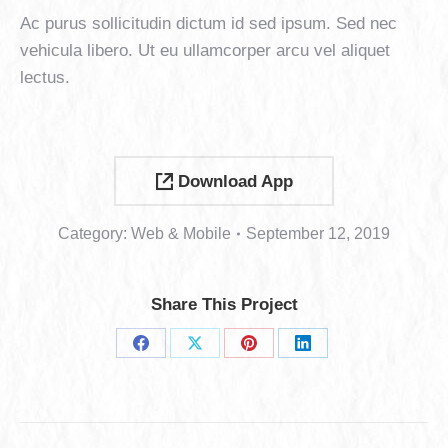
Ac purus sollicitudin dictum id sed ipsum. Sed nec
vehicula libero. Ut eu ullamcorper arcu vel aliquet
lectus.
Download App
Category:
Web & Mobile
September 12, 2019
Share This Project
Share
Share
Share
Share
on
on
on
on
Project
Facebook
X
Pinterest
LinkedIn